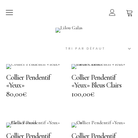
Collection
LILOU GALAS
Ex-voto
Lucie
Sur le Fil
Collier Pendentif
Collier Pendentif
Torsade
«Yeux»
«Yeux» Bleus Clairs
Bijoux
80,00
€
100,00
€
Tout voir
Collier
Boucle d’oreille
Collier Pendentif
Collier Pendentif