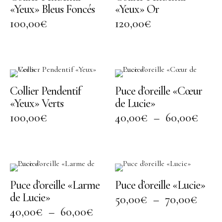
Bracelet
«Yeux» Bleus Foncés
«Yeux» Or
100,00
€
120,00
€
Bague
Décoration
Portrait en Papiers découpés
Assiette
Collier Pendentif
Puce d’oreille «Cœur
«Yeux» Verts
de Lucie»
Coupelle
100,00
€
40,00
€
–
60,00
€
Encensoir
À Propos
Histoire
Puce d’oreille «Larme
Puce d’oreille «Lucie»
Savoir-faire Porcelaine
de Lucie»
50,00
€
–
70,00
€
Savoir-faire Métaux Précieux
40,00
€
–
60,00
€