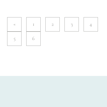
Points de vente
Contact
1
2
3
4
5
6
Instagram
Facebook