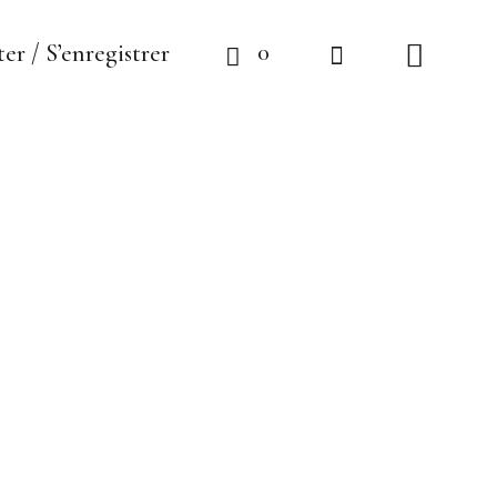
0
er / S’enregistrer
Coupelle «Cœur
enflammé» N°2
45,00
€