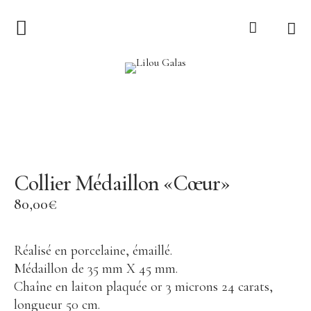
Collection
LILOU GALAS
Ex-voto
Lucie
Sur le Fil
Collier Médaillon «Cœur»
Torsade
80,00
€
Bijoux
Tout voir
Réalisé en porcelaine, émaillé.
Médaillon de 35 mm X 45 mm.
Collier
Chaîne en laiton plaquée or 3 microns 24 carats,
Boucle d’oreille
longueur 50 cm.