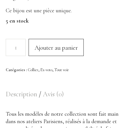
Bracelet
Ce bijou est une pièce unique.
Bague
5 en stock
Décoration
Portrait en Papiers découpés
Ajouter au panier
Assiette
Coupelle
Encensoir
Catégories :
Collier
,
Ex-voto
,
Tout voir
À Propos
Description
Avis (0)
Histoire
Savoir-faire Porcelaine
Tous les modèles de notre collection sont fait main
Savoir-faire Métaux Précieux
dans nos ateliers Parisiens, réalisés à la demande et