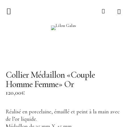
Collection
LILOU GALAS
Ex-voto
Lucie
Sur le Fil
Collier Médaillon «Couple
Torsade
Homme Femme» Or
Bijoux
120,00
€
Tout voir
Collier
Réalisé en porcelaine, émaillé et peint à la main avec
de l’or liquide.
Boucle d’oreille
Médaillon de 35 mm X 45 mm.