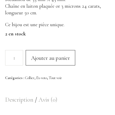
Bracelet
Chaîne en laiton plaquée or 3 microns 24 carats,
Bague
longueur 50 cm.
Décoration
Ce bijou est une pièce unique.
2 en stock
Portrait en Papiers découpés
Assiette
Coupelle
Ajouter au panier
Encensoir
À Propos
Catégories :
Collier
,
Ex-voto
,
Tout voir
Histoire
Savoir-faire Porcelaine
Description
Avis (0)
Savoir-faire Métaux Précieux