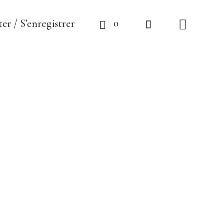
0
er / S’enregistrer
Collier Médaillon
«Seins» Or, Chaîne
XL