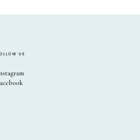
OLLOW US
nstagram
acebook