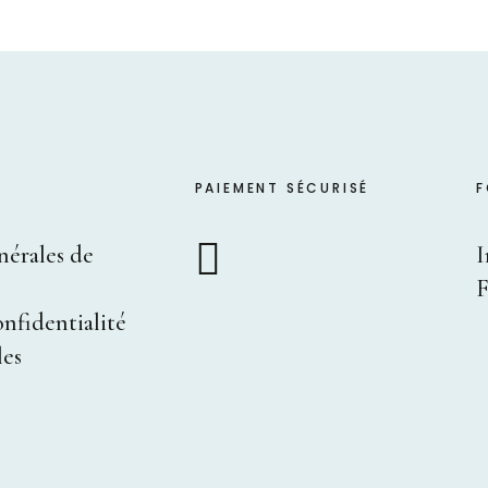
PAIEMENT SÉCURISÉ
F
nérales de
I
F
onfidentialité
les