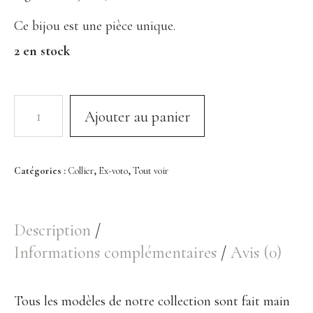
Bracelet
Ce bijou est une pièce unique.
Bague
2 en stock
Décoration
Portrait en Papiers découpés
Ajouter au panier
Assiette
Coupelle
Encensoir
Catégories :
Collier
,
Ex-voto
,
Tout voir
À Propos
Description
Histoire
Informations complémentaires
Avis (0)
Savoir-faire Porcelaine
Savoir-faire Métaux Précieux
Tous les modèles de notre collection sont fait main