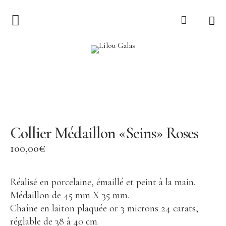
Collection
LILOU GALAS
Ex-voto
Lucie
Sur le Fil
Collier Médaillon «Seins» Roses
Torsade
100,00
€
Bijoux
Tout voir
Réalisé en porcelaine, émaillé et peint à la main.
Médaillon de 45 mm X 35 mm.
Collier
Chaîne en laiton plaquée or 3 microns 24 carats,
Boucle d’oreille
réglable de 38 à 40 cm.