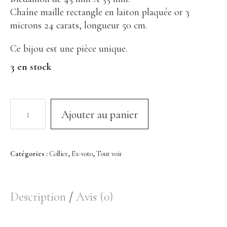
Bracelet
Chaîne maille rectangle en laiton plaquée or 3
Bague
microns 24 carats, longueur 50 cm.
Décoration
Ce bijou est une pièce unique.
3 en stock
Portrait en Papiers découpés
Assiette
Coupelle
Ajouter au panier
Encensoir
À Propos
Catégories :
Collier
,
Ex-voto
,
Tout voir
Histoire
Savoir-faire Porcelaine
Description
Avis (0)
Savoir-faire Métaux Précieux