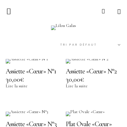
Collection
LILOU GALAS
Ex-voto
Lucie
Sur le Fil
Assiette «Cœur» N°1
Assiette «Cœur» N°2
Torsade
30,00
€
30,00
€
Bijoux
Lire la suite
Lire la suite
Tout voir
Collier
Boucle d’oreille
Assiette «Cœur» N°3
Plat Ovale «Cœur»