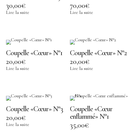
Bracelet
30,00
€
70,00
€
Lire la suite
Lire la suite
Bague
Décoration
Portrait en Papiers découpés
Coupelle «Cœur» N°1
Coupelle «Cœur» N°2
Assiette
20,00
€
20,00
€
Coupelle
Lire la suite
Lire la suite
Encensoir
À Propos
Histoire
Coupelle «Cœur» N°3
Coupelle «Cœur
Savoir-faire Porcelaine
enflammé» N°1
20,00
€
Savoir-faire Métaux Précieux
35,00
€
Lire la suite