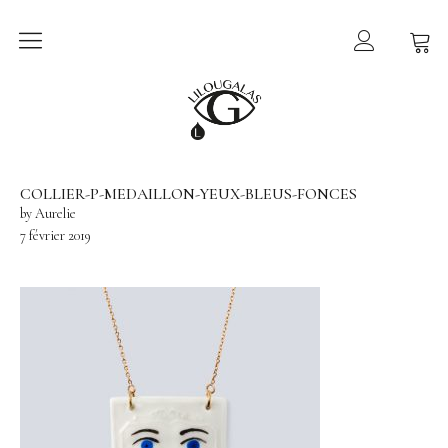
Collection
LILOU GALAS
Ex-voto
Lucie
COLLIER-P-MEDAILLON-YEUX-BLEUS-FONCES
by Aurelie
Sur le Fil
7 février 2019
Torsade
Bijoux
Tout voir
Collier
Boucle d’oreille