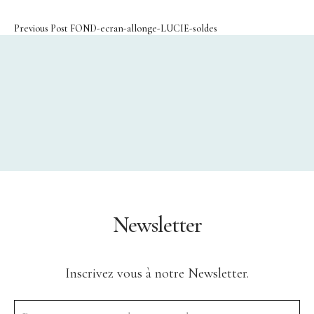
Bracelet
Previous Post
FOND-ecran-allonge-LUCIE-soldes
Bague
Décoration
Portrait en Papiers découpés
Assiette
Coupelle
Encensoir
À Propos
Newsletter
Histoire
Savoir-faire Porcelaine
Inscrivez vous à notre Newsletter.
Savoir-faire Métaux Précieux