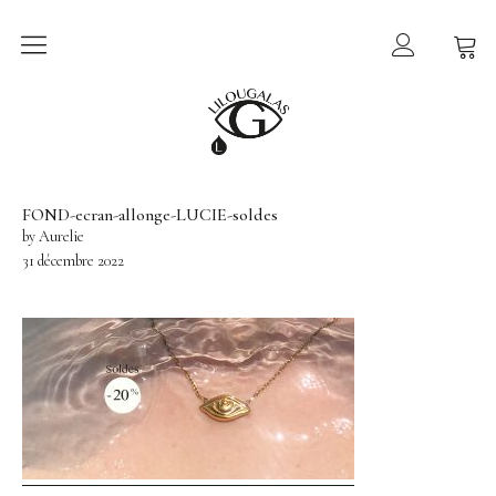
Collection
LILOU GALAS
Ex-voto
Lucie
FOND-ecran-allonge-LUCIE-soldes
by Aurelie
Sur le Fil
31 décembre 2022
Torsade
Bijoux
Tout voir
Collier
Boucle d’oreille