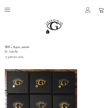
Collection
LILOU GALAS
Ex-voto
Lucie
IMG_8420_anim
by Aurelie
Sur le Fil
31 janvier 2019
Torsade
Bijoux
Tout voir
Collier
Boucle d’oreille