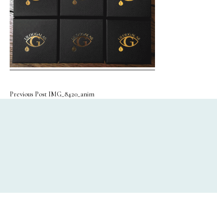
Bracelet
Bague
Décoration
Portrait en Papiers découpés
Assiette
Previous Post
IMG_8420_anim
Coupelle
Encensoir
À Propos
Histoire
Savoir-faire Porcelaine
Savoir-faire Métaux Précieux